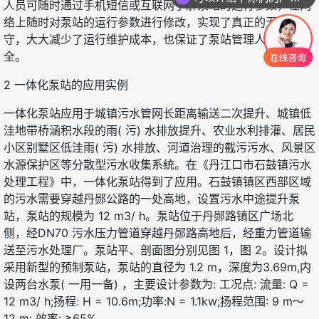
人员可随时通过手机短信或互联网了解泵站的运行参数，在网
络上随时对泵站的运行参数进行修改，实现了真正的无人值
守，大大减少了运行维护成本，也保证了泵站管理人员的安
全。
微信号：
2 一体化泵站的应用实例
微信号：
点击复制微信号
一体化泵站应用于城镇污水管网长距离输送二次提升、城镇低
点击复制微信号
洼地带桥涵积水段的雨( 污) 水排放提升、农业水利排灌、居民
小区别墅区低洼雨( 污) 水排放、河道治理的截污污水、风景区
水源保护区等分散型污水收集系统。在《丹江口市石鼓镇污水
处理工程》中，一体化泵站得到了应用。石鼓镇镇区西部区域
的污水需要穿越丹郧公路的一处高地，设置污水中途提升泵
站，泵站的规模为 12 m3/ h。泵站位于丹郧路镇区广场北
侧，经DN70 污水压力管道穿越丹郧路高地后，经重力管道输
送至污水处理厂。泵站平、剖面图分别见图 1，图 2。设计拟
采用新型的预制泵站，泵站的直径为 1.2 m，深度为3.69m,内
设两台水泵( 一用一备) ，主要设计参数为: 工况点: 流量: Q =
12 m3/ h;扬程: H = 10.6m;功率:N = 1.1kw;扬程范围: 9 m～
12 m; 效率: ≥65% 。