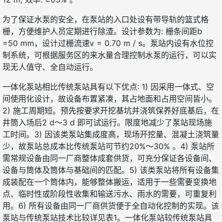
为了保证水泵的安全，在泵站的入口处设有带导轨的篮式格
栅，方便维护人员定期进行除渣。设计参数为: 栅条间距b
=50 mm，设计过栅流速v = 0.70 m / s。泵站内设有水位控
制系统，可根据服务区的来水量合理控制水泵的运行，可以实
现无人值守、全自动运行。
一体化泵站相比传统泵站具有以下优点: 1) 因采用一体式、空
间使用化设计，故设备布置紧凑，其占地面和占用空间皆小。
2) 施工周期短。预先按要求开挖基坑并浇筑保养好底基后，在
井筒入场后2 d～3 d 即可试运行。限度地减少了泵站现场施
工时间。3) 因该类泵站集成度高，现场开挖量、混凝土浇筑量
少，故泵站总成本比传统泵站可节约20%～30% 。4) 泵站所
需常规设备由同一厂商整体成套供货，可充分保证各设备间、
设备与筒体及筒体与基础间的匹配。5) 该类泵站将所有设备集
成装配在一个筒体内，能够整体搬运，适用于一些需要变换地
点、临时性或阶段性收集和输送污水、雨水的需要，可重复利
用。6) 所有设备由同一厂商供货便于全自动化控制的实现。该
泵站与传统泵站技术比较详见表1。一体化泵站较传统泵站具