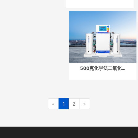
500克化学法二氧化…
«
1
2
»