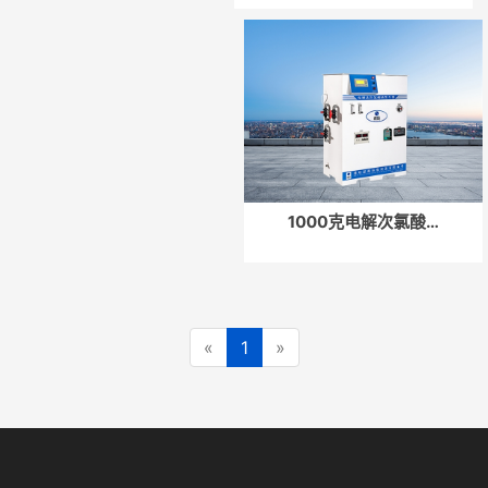
1000克电解次氯酸…
«
1
»